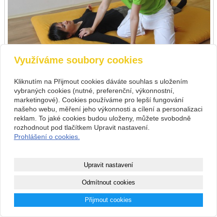
Využíváme soubory cookies
Kliknutím na Přijmout cookies dáváte souhlas s uložením
vybraných cookies (nutné, preferenční, výkonnostní,
marketingové). Cookies používáme pro lepší fungování
zpět
předchozí
následující
našeho webu, měření jeho výkonnosti a cílení a personalizaci
reklam. To jaké cookies budou uloženy, můžete svobodně
rozhodnout pod tlačítkem Upravit nastavení.
Copyright © 2026
Prohlášení o cookies.
webové stránky
s AI,
doména
a
webhosting
u jediného 5★
Upravit nastavení
registrátora v ČR
Odmítnout cookies
Mapa webu
|
Zobrazit klasickou verzi
Přijmout cookies