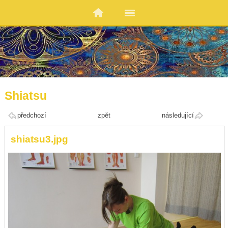
Shiatsu
předchozí
zpět
následující
shiatsu3.jpg